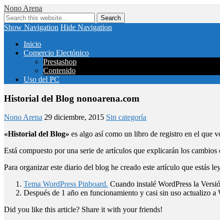
Nono Arena
Show Navigation
Hide Navigation
Inicio
Comercio Electónico
Prestashop
Contenido
Uso del PC
Historial del Blog nonoarena.com
Nono Arena
29 diciembre, 2015
Sin categoría
«Historial del Blog»
es algo así como un libro de registro en el que
Está compuesto por una serie de artículos que explicarán los cambios 
Para organizar este diario del blog he creado este artículo que estás le
Tema WordPress Pinboard.
Cuando instalé WordPress la Versió
Después de 1 año en funcionamiento y casi sin uso actualizo a
Did you like this article? Share it with your friends!