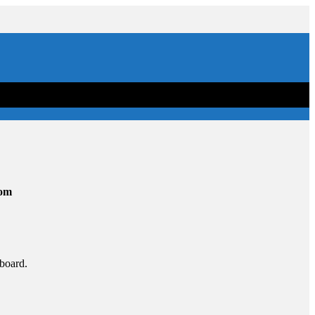
com
board.