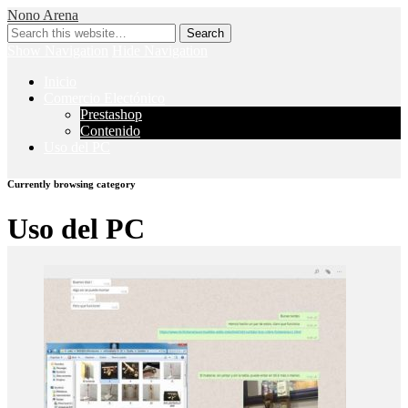
Nono Arena
Show Navigation
Hide Navigation
Inicio
Comercio Electónico
Prestashop
Contenido
Uso del PC
Currently browsing category
Uso del PC